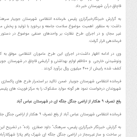
قاچاق درآن شهرستان خبر داد.
به گزارش خبرنگارخبرگزاري پليس ،فرمانده انتظامي شهرستان جويبار سرهنگ
داشت: به منظور اهميت موضوع سلامت جامعه و برخورد با توليد و پخش مح
غير مجاز، و در اجراي طرح نظارت بر واحدهاي صنفي موضوع در دستور 
فرماندهي قرار گرفت.
ونوشيدني خارجي و ۱۵۰قلم لوازم بهداشتي و آرايشي قاچاق در شهر
کشف شده رابيش از ۴۰۰ ميليون ريال برآورد کردند .
فرمانده انتظامي شهرستان جويبار ضمن تاکيد بر استمرار طرح هاي پاکسازي و
شهروندان درخواست نمود هر گونه موارد مشکوک را به مرکز فوريت هاي پليسي ۱۱۰ اطلاع دهن
رفع تصرف ۹ هکتار از اراضي جنگل جلگه اي در شهرستان عباس آباد
فرمانده انتظامي شهرستان عباس آباد از رفع تصرف ۹ هکتار از اراضي جنگل جلگه اي در آن شهرستان خبر داد.
به گزارش خبرنگار خبرگزاري پليس، سرهنگ” داود صفاري زاده” در تشريح اي
بر ساخت و ساز غيرمجاز در اراضي جنگل جلگه اي شهرک پالم پلازا شهرکلارآب