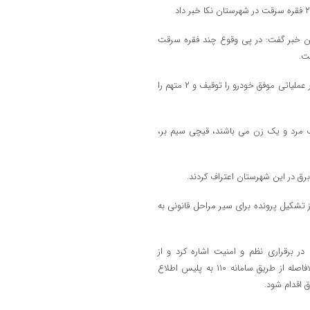
ين خبر گفت: در پي وقوع چند فقره سرقت
ت.
وي افزود: ماموران با انجام اقدامات اطلاعاتي، خودروي سارقان را شناسايي و در عملياتي موفق خودرو را توقيف و ۲ متهم را
ک مرد و يک زن مي باشند، قيچي سيم بر،
 تشکيل پرونده براي سير مراحل قانوني به
 برقراري نظم و امنيت اشاره کرد و از
شهروندان خواست: در صورت برخورد با هرگونه موارد مشكوك موضوع را بلافاصله از طريق سامانه ۱۱۰ به پليس اطلاع
 اقدام شود.