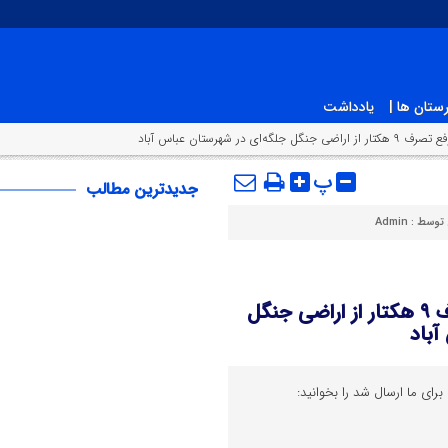
ستان ها |
یادداشت
پ
جدیدترین مطالب
 توسط :
Admin
کشف ۳۷ کيلو مواد مخدر در مازندران/رفع تصرف ۹ هکتار از اراضي جنگل
آباد
برای ما ارسال شد را بخوانید: