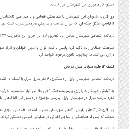
دستور کار ماموران اين شهرستان قرار گرفت.
از اراضي جنگل جلگه اي که در آن ساخت و سازهاي غيرمجاز صورت گرفته بود، ا
فرمانده انتظامي شهرستان عباس آباد تصريح کرد: در اجراي اين ماموريت ۲۴ قطعه باغ ويلاي غيرمجاز تخريب شد.
سرهنگ صفاري زاده تاکيد کرد: پليس با تمام توان با زمين خواران و افراد 
درازي مي کنند در چهاچوب قانون برخورد خواهد کرد.
کشف ۱۲ فقره سرقت منزل در بابل
فرمانده انتظامي شهرستان بابل از دستگيري ۴ نفر سارق منزل با کشف ۱۲ فقره سرقت درآن شهرستان خبر داد.
به گزارش خبرنگار خبرگزاري پليس،سرهنگ “علي داداش تبار” درتشريح جزئيات
فقره سرقت منزل در شهرستان بابل، بررسي موضوع در دستور کار، کارآگاهان پ
شدند، که پس از هماهنگي با مراجع قضائي در عملياتي ضربتي دستگير کردند.