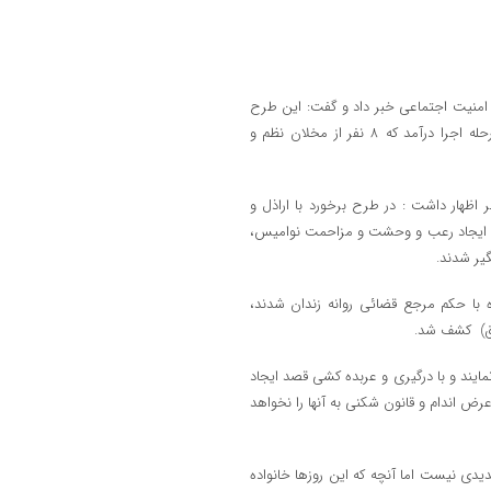
اء امنيت اجتماعي خبر داد و گفت: اين طرح
به صورت هدفمند، برنامه ريزي شده و با قاطعيت در سطح شهرستان به مرحله اجرا درآمد که ۸ نفر از مخلان نظم و
اظهار داشت : در طرح برخورد با اراذل و
اباني، ايجاد رعب و وحشت و مزاحمت نواميس،
ير شدند.
ه با حکم مرجع قضائي روانه زندان شدند،
اق) کشف شد.
ايند و با درگيري و عربده کشي قصد ايجاد
عرض اندام و قانون شکني به آنها را نخواهد
دي نيست اما آنچه که اين روزها خانواده