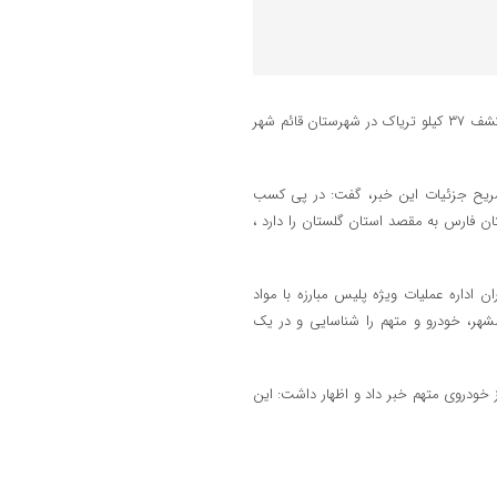
ندای تجن- فرمانده انتظامي استان از دستگيري يک قاچاقچي مواد مخدر و کشف ۳۷ کيلو ترياک در شهرستان قائم شهر
شريح جزئيات اين خبر، گفت: در پي کسب
ان فارس به مقصد استان گلستان را دارد ،
ن اداره عمليات ويژه پليس مبارزه با مواد
شهر، خودرو و متهم را شناسايي و در يک
رياک در بازرسي از خودروي متهم خبر داد و اظهار داشت: اين