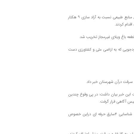
وي افزود: ماموران اين شهرستان با هماهنگي قضايي و با همراهي کارشناسان منابع طبيعي نسبت به آزاد سازي ۹ هکتار
قدام کردند.
سودجويي که به اراضي ملي و کشاورزي دست
 اين خبر بيان داشت:‌ در پي وقوع چندين
ليس آگاهي قرار گرفت.
وي افزود:کارآگاهان پليس آگاهي شهرستان بابل با اشراف اطلاعاتي موفق به شناسايي ۴سارق حرفه اي دراين خصوص
فرمانده انتظامي شهرستان بابل با بيان اينکه در تحقيقات بعمل آمده از متهمان به ۱۲ فقره سرقت منزل اعتراف کردند،