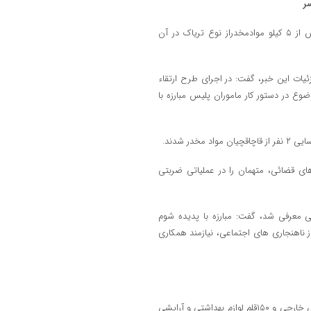
فرمانده انتظامي شهرستان بابلسر از دستگيري ۲ سوداگر مرگ و كشف بيش از ۵ کيلو موادمخدراز نوع ترياک در آن
ات اين خبر، گفت: در اجراي طرح ارتقاء
وع در دستور کار ماموران پليس مبارزه با
ر شدند.
اي قضائي، متهمان را در عملياتي ضربتي
 معرفي شد، گفت: مبارزه با پديده شوم
 ناهنجاري هاي اجتماعي، نيازمند همکاري
فرمانده انتظامي شهرستان جويبار از کشف ۲۵۲۰ قلم از اقلام خوراکي ونوشيدني خارجي و ۱۵۰قلم لوازم بهداشتي و آرايشي