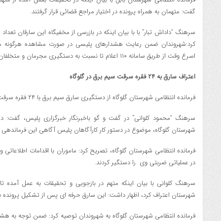
گفت: متهمان به همراه پرونده در اختيار مراجع قضائي قرار گرفتند.
سرهنگ “داداش تبار” با با بيان اينکه در بازرسي از مخفيگاه اين سارقان تعد
کرد:شهروندان ضمن رعايت هشدارهاي پليسي در صورت مشاهده هرگونه مو
اسرع وقت از طريق سامانه ۱۱۰ اعلام تا نسبت به دستگيري مجرمان و متخلفان اقدام شود.
اعتراف سارق به ۲۴ فقره سرقت سيم برق در گلوگاه
فرمانده انتظامي شهرستان گلوگاه از دستگيري سارق سيم برق با ۲۴ فقره سرقت در آن شهرستان خبر داد.
سرهنگ “محمود کلواني” در گفت و گو باخبرنگار خبرگزاري پليس، گفت: 
شهرستان گلوگاه، موضوع در دستور کار کارآگاهان پليس آگاهي اين فرماندهي ق
فرمانده انتظامي شهرستان گلوگاه، تصريح کرد: ماموران با اقدامات اطلاعاتي 
در عملياتي ضربتي وي را دستگير کردند.
شهرستان اعتراف کرد، اظهار داشت: اين سارق حرفه اي پس از تشکيل پرونده 
فرمانده انتظامي شهرستان گلوگاه به شهروندان توصيه کرد: ضمن توجه به هشد