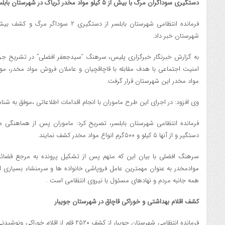
دستگيري سوداگران مرگ با بيش از ۵ کيلو مواد مخدر ترياک در شهرستان بابلسر
شهرستان خبر داد.
به گزارش خبرنگار خبرگزاري پليس، سرهنگ “سيدجعفر افضلي” در تشريح جزئي
امنيت اجتماعي با هدف مقابله با قاچاقچيان و عاملان فروش مواد مخدر، موض
مواد مخدر اين شهرستان قرار گرفت.
وي افزود: در اجراي اين طرح ماموران با انجام اقدامات اطلاعاتي ،موفق به شناسايي ۲ نفر از قاچاقچيان مواد مخد
فرمانده انتظامي شهرستان بابلسر، تصريح کرد: ماموران پس از هماهنگي ه
دستگير و از آنها ۵ کيلو و ۵۰۰گرم انواع مواد مخدر کشف نمايند.
سرهنگ افضلي با بيان اين که متهم پس از تشکيل پرونده به مرجع قضائي
موادمخدر به عنوان مهمترين عامل فروپاشي خانواده ها و سرمنشاء بسياري از
همه جانبه مردم و نهادهاي مسئول با نيروي انتظامي است .
کشف اقلام بهداشتي و خوراکي قاچاق در شهرستان جويبار