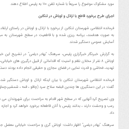
مورد مشكوك موضوع را سريعاً با شماره تلفن ۱۱۰ به پليس اطلاع دهند.
اجراي طرح برخورد قاطع با اراذل و اوباش در تنکابن
فرمانده انتظامي شهرستان تنکابن از برخورد با اراذل و اوباش در راستاي ارتق
آسايش عمومي دستگير شدند.
به گزارش خبرنگار خبرگزاري پليس، سرهنگ “بهادر ديلمي” در تشريح اين خبر 
اوباش ۸ نفر از مخلان نظم و امنيت که اقداماتي از قبيل درگيري هاي خي
تهديد، فحاشي و قدرت نمايي در فضاي مجازي و حقيقي انجام داده بودند دستگ
فرمانده انتظامي شهرستان تنکابن با بيان اينکه اراذل و اوباش دستگير شد
گفت: در اين دستگيري ها چندين قبضه سلاح سرد (چاقو ، قمه ، شمشير،چم
وي تصريح کرد:آنهايي که در سطح شهر اقدام به مزاحمت براي شهروندان مي نم
رعب و وحشت دارند ، بدانند پليس با آنان قاطعانه برخورد خواهد کرد و اجازه 
داد.
سرهنگ “بهادر ديلمي” اظهار داشت: اوباش گري و مزاحمت خياباني معضل جدي