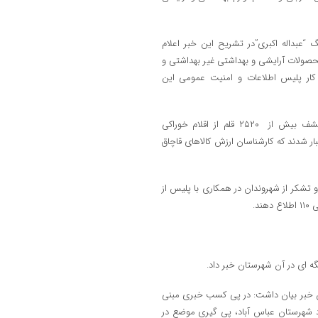
 “عبداله اکبري”در تشريح اين خبر اعلام
صولات آرايشي و بهداشتي غير بهداشتي و
کار پليس اطلاعات و امنيت عمومي اين
وي در ادامه اظهار داشت:در اجراي اين طرح ماموران انتظامي موفق به کشف بيش از ۲۵۲۰ قلم از اقلام خوراکي
ستان جويبار شدند که کارشناسان ارزش کالاهاي قاچاق
 تشکر از شهروندان در همکاري با پليس از
د.
ن خبر بيان داشت: در پي کسب خبري مبني
اد شهرستان عباس آباد، پي گيري موضع در