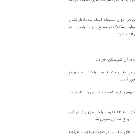
اد زيادي اموال مسروقه کشف شد،خاطر نشان
ارد مشکوک در سطح شهر، مراتب را در
در پي وقوع چند فقره سرقت سيم برق در
رار گرفت.
و بررسي هاي همه جانبه متهم را شناسايي و
سرهنگ کلواني با بيان اينکه متهم در بازجويي و تحقيقات به عمل آمده تاکنون به ۲۴ فقره سرقت سيم برق در اين
به مرجع قضائي معرفي شد.
ارهاي انتظامي در صورت برخورد با هرگونه