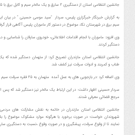
جانشين انتظامي استان از دستگيري ۲ سارق و يک مالخر سيم و کابل برق با ۲۵ فقره سرقت در شهرستان نکا خبر داد
به گزارش خبرنگار خبرگزاري پليس، سردار “سيد موسي حسيني ” در بيان ا
سيم برق در شهرستان نکا، موضوع در دستور کار ماموران پليس آگاهي قرار گرف
دستگير کردند.
جانشين انتظامي استان مازندران تصريح کرد: از متهمان دستگير شده که ي
طناب و کمربند و ادوات سرقت نيز کشف شد.
وي اضافه کرد :در بازجويي هاي به عمل آمده متهمان به ۲۵ فقره سرقت سيم برق در اين شهرستان اعتراف کردند.
سردار حسيني اظهار داشت: در اين ارتباط يک مالخر نيز دستگير شد که پس از
مرجع قضائي معرفي شدند.
جانشين انتظامي استان مازندران در خاتمه به نقش مشارکت هاي مردمي در
نمايند تا از وقوع سرقت، پيشگيري و در صورت وقوع ،نسبت به دستگيري سارق