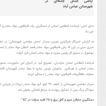
خبر داد .
به گزارش خبرنگار خبرگزاري پليس، سردار “حسن مفخمي شهرستاني” در ت
خبري مبني بر اين که يکي قاچاقچي مواد مخدر قصد انتقال مواد مخدر از است
موضوع در دستور کار پليس مبارزه با مواد مخدر استان قرار گرفت.
فرمانده انتظامي استان مازندران، تصريح کرد: در اجراي اين ماموريت، مامورا
مخدر استان با همکاري ماموران پليس مبارزه با مواد مخدر شهرستان قائم
عمليات غافلگيرانه، قاچاقچي مواد مخدر را دستگير کردند.
سردار مفخمي شهرستاني از کشف ۳۷ کيلو گرم مواد مخدر ت
سوداگر مرگ پس از تشکيل پرونده به مرجع قضائي معرفي شد
دستگيري سارقان سيم و کابل برق با ۲۵ فقره سرقت در “نکا “