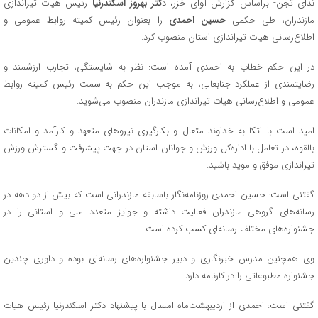
ندای تجن- براساس گزارش آوای خزر، د
کتر بهروز اسکندرنیا
رئیس هیات تیراندازی
مازندران، طی حکمی
حسین احمدی
را بعنوان رئیس کمیته روابط عمومی و
اطلاع‌رسانی هیات تیراندازی استان منصوب کرد.
در این حکم خطاب به احمدی آمده است: نظر به شایستگی، تجارب ارزشمند و
رضایتمندی از عملکرد جنابعالی، به موجب این حکم به سمت رئیس کمیته روابط
عمومی و اطلاع‌رسانی هیات تیراندازی مازندران منصوب می‌شوید.
امید است با اتکا به خداوند متعال و بکارگیری نیرو‌های متعهد و کارآمد و امکانات
بالقوه، در تعامل با اداره‌کل ورزش و جوانان استان در جهت پیشرفت و گسترش ورزش
تیراندازی موفق و موید باشید.
گفتنی است: حسین احمدی روزنامه‌نگار باسابقه مازندرانی است که بیش از دو دهه در
رسانه‌های گروهی مازندران فعالیت داشته و جوایز متعدد ملی و استانی را در
جشنواره‌های مختلف رسانه‌ای کسب کرده است.
وی همچنین مدرس خبرنگاری و دبیر جشنواره‌های رسانه‌ای بوده و داوری چندین
جشنواره مطبوعاتی را در کارنامه دارد.
گفتنی است: احمدی از اردیبهشت‌ماه امسال با پیشنهاد دکتر اسکندرنیا رئیس هیات