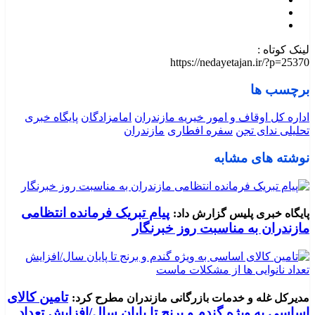
لینک کوتاه :
https://nedayetajan.ir/?p=25370
برچسب ها
اداره کل اوقاف و امور خیریه مازندران
امامزادگان
پایگاه خبری
تحلیلی ندای تجن
سفره افطاری
مازندران
نوشته های مشابه
پیام تبریک فرمانده انتظامی
پایگاه خبری پلیس گزارش داد:
مازندران به مناسبت روز خبرنگار
تامین کالای
مدیرکل غله و خدمات بازرگانی مازندران مطرح کرد:
اساسی به ویژه گندم و برنج تا پایان سال/افزایش تعداد