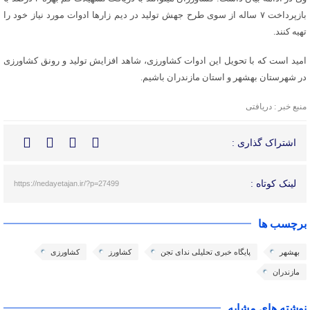
بازپرداخت ۷ ساله از سوی طرح جهش تولید در دیم زارها ادوات مورد نیاز خود را
تهیه کنند.
امید است که با تحویل این ادوات کشاورزی، شاهد افزایش تولید و رونق کشاورزی
در شهرستان بهشهر و استان مازندران باشیم.
منبع خبر : دریافتی
اشتراک گذاری :
لینک کوتاه :
https://nedayetajan.ir/?p=27499
برچسب ها
بهشهر
پایگاه خبری تحلیلی ندای تجن
کشاورز
کشاورزی
مازندران
نوشته های مشابه