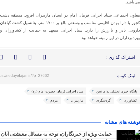
می‌باشد.
معاون اجتماعی ستاد اجرایی فرمان امام در استان مازندران افزود: منطقه دشت
کجور با دارا بودن اقلیمی مناسب و وسعتی بالغ بر ۱۷۰۰ متر، پتانسیل کشت گیاهان
دارویی نادر و باارزش را دارد. ستاد اجرایی متعهد به حمایت از کشاورزان و
بهره‌برداران در این زمینه خواهد بود.
اشتراک گذاری :
لینک کوتاه :
tps://nedayetajan.ir/?p=27662
پایگاه خبری تحلیلی ندای تجن
ستاد اجرایی فرمان حضرت امام (ره)
کشاورزی
گردشگری
مازندران
مردم
نوشته های مشابه
حمایت ویژه از خبرنگاران، توجه به مسائل معیشتی آنان