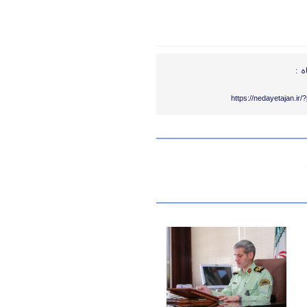
ه :
https://nedayetajan.ir