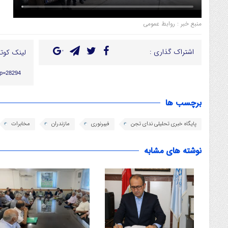
منبع خبر : روابط عمومی
اشتراک گذاری :
لینک کوتا
/?p=28294
برچسب ها
پایگاه خبری تحلیلی ندای تجن
فیبرنوری
مازندران
مخابرات
نوشته های مشابه