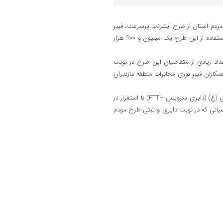
ر مردم استان از طرح اینترنت پرسرعت، فیبر
نوری یک ساله با حجم ۵۴۰ گیگابیت و مودم رایگان افزود: قیمت تمام شده استفاده از این طرح یک میلیون و ۹۰۰ هزار
داد زیادی از متقاضیان این طرح در نوبت
همکاران فیبر نوری مخابرات منطقه مازندران
امام_علی (ع) (دایری سرویس FTTH) با استقرار در
ضیانی که در نوبت دایری و ثبتی طرح مودم