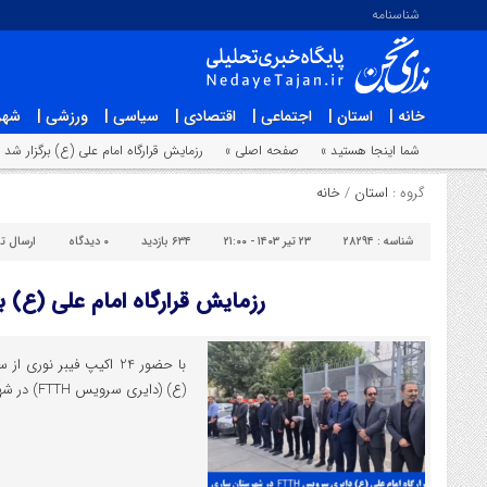
شناسنامه
خانه |
استان |
اجتماعی |
اقتصادی |
سیاسی |
ورزشی |
شهر
شما اینجا هستید »
صفحه اصلی »
رزمایش قرارگاه امام علی (ع) برگزار شد
گروه :
استان
/
خانه
شناسه :
۲۸۲۹۴
۲۳ تیر ۱۴۰۳ - ۲۱:۰۰
۶۳۴ بازدید
۰
دیدگاه
ارسال ت
رزمایش قرارگاه امام علی (ع) ب
با حضور 24 اکیپ فیبر نور
(ع) (دایری سرویس FTTH) در شهرستان ساری برگزار شد.