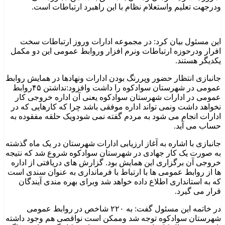
ودرجهت تعلیم واستعلام نظام با این راهبرد ارتباطات است.
این مسئول بیان کرد: در مجموعه ادارات وروز ارتباطات سخت
افرار ودرحوزه ارتباطات ونرم افزار وروابط عمومی این دو مکمل
یکدیگر هستند.
جانبازی انتظار حضور وپررنگ بودن ادارات ونهادها در همایش روابط
عمومی در شهرستان سوادکوه را داشت وافزود:نداشتن ۴۵روابط
عمومی در ادارات شهرستان سوادکوه یعنی آن اداره خروجی کار
نخواهد داشت ونمی تواند اداره موفقی باشد چرا که کارهایی که در
ادارات انجام می شود به مردم گفته نمی شودویک حلقه مفقوده به
حساب می آید.
جانبازی با اشاره به آغاز ارزیابی ادارات شهرستان در یک ماه گذشته
به صورت یک کار جهادی در شهرستان سوادکوه شروع شد که نتیجه
خروجی آن برگزاری این همایش بود. گزارش های دریافتی از اداره
ها از روابط عمومی ها با ارتباط با فرمانداری به عنوان سندی است
که به استانداری اطلاع داده خواهد شد وبرای بهره مندی آیندگان
قرار می گیرد.
در خاتمه این مسئول گفت: به ۲۲٠ شاخص در روابط عمومی
شهرستان سوادکوه توجه شد وممکن است نواقصی هم وجود داشته