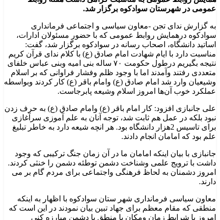
عمومی در شهرستان سوادکوه برگزار شد.
به گزارش ندای تجن -معاون سیاسی و اجتماعی فرمانداری
سوادکوه درهمایش روابط عمومی که با حضور مسئولان ادارات،
اساتید دانشگاه، اصحاب رسانه در سوادکوه برگزار شد، گفت:
مناسبت دارد با ایام شهادت امام صادق (ع) با کلام ندای قرآن کریم
نتیجه بگیریم درطول حکومت ۷٠ ساله بنی امیه وبنی عباس خلفای
متعددی رفتند وآمدند اما با وجود ظلم وفشار فراوانی که بر اسلام
وشیعیان وارد شد امام صادق (ع) وامام باقر (ع) کار کردند وبواسطه
عملکرد خوب آن‌ها امروز اسلام وشیعه پابرجاست.
علی جانبازی افزود: کار امام باقر (ع) وامام صادق (ع) به حرف زدن
نبود بلکه در عمل هم ثابت شد، توجه آنان به علم آموزی سرآغازی
برای تاسیس 2هزار دانشگاه بود. هر انچه شیعه دارد به خاطر تبلیغ
علم بود که امامان انجام دادند.
جانبازی با بیان اینکه امامان ما در آن زمان جنگ ترکیبی که وجود
داشت با ترویج علمی وشناخت دشمن توطئه دشمن را خنثی کردند.
امروز دشمنان به لحاظ فرهنگی واجتماعی برای مردم گام بر می
دارند.
معاون سیاسی فرمانداری شهر ستان سوادکوه با اظهار به اینکه
منطقی که مقام معظم برای جهاد تبین بیان نمودند در این است که
امروز با شرایط زمان ومکان با منطق با دشمن مبارزه کنی