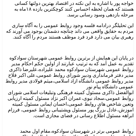
خواجه پور با اشاره به این نکته در اقتصاد بهترین دولتها کسانی
هستند که همان لحظه احساس کنند کوچکترین بازده ۱۸ماه به
مرحله بازدهی وسود رسانی برسد.
این تحلیلگر درادامه فلسه وجود روابط عمومی را به آگاه سازی
مردم به حقایق واقعی می داند چنانچه دشمنان بوجود می آورند که
رهبری بیان می دارد فرد فرد موظف هستند مردم را آگاه کنند.
در پایان این همایش از برترین روابط عمومی شهرستان سوادکوه
تقدیر به عمل آمد که به ترتیب عبارتند از اولین حکم احکام مدیر
روابط عمومی شهرستان سوادکوه محمد علیزاده،علیرضا ذاکری
مدیر دفتر فرمانداری ودبیر شورای روابط عمومی،علی اکبر فلاح
مدیر روابط عمومی دانشگاه ازاد اسلامی،میثم فولادی مدیر روابط
عمومی دانشگاه پیام نور
ابوالفضل ذاکری مسئول کمیته فرهنگی وتبلیغات اسلامی شورای
روابط عمومی،سجاد نبوی،عمران اکبر نژاد مسئول کمیته ارزیابی
وتعین شاخص های روابط عمومی،احسان ایمانی مسئول کمیته
اموزش،عادل بزرگ پور مسئول وپشتیبانی روابط عمومی، فرزام
ابراهه مسئول اطلاع رسانی در فضای مجازی است.
روابط عمومی برتر در شهرستان سوادکوه،مقام اول محمد