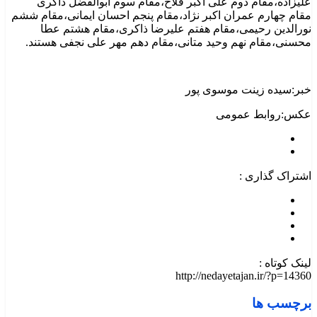
علیزاده،مقام دوم علی اکبر فلاح،مقام سوم ابوالفضل ذاکری
مقام چهارم عمران اکبر نژاد،مقام پنجم احسان ایمانی،مقام ششم
نورالدین رحیمی،مقام هفتم علیرضا ذاکری،مقام هشتم عطا
محسنی،مقام نهم وحید متانی،مقام دهم مهر علی نجفی هستند.
خبر:سیده زینت موسوی پور
عکس:روابط عمومی
اشتراک گذاری :
لینک کوتاه :
http://nedayetajan.ir/?p=14360
برچسب ها