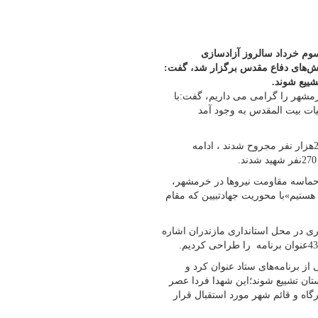
وم خرداد سالروز آزادسازی
زش‌های دفاع مقدس برگزار شد، گفت:
رمشهر را گرامی می داریم، گفت:با
یات بیت المقدس به وجود آمد
ملکی با اشاره به اینکه برای آزاد سازی خرمشهر 6هزار نفر شهید و 24هزار نفر مجروح شدند ، ادامه
 حماسه مقاومت نیروها در خرمشهر،
هستیم»با محوریت جهادتبیین که مقام
ی در محل استانداری مازندران اشاره
برنامه‌های ستاد عنوان کرد و
لف استان تشییع شوند؛این شهدا فردا عصر
گاه و قائم شهر مورد استقبال قرار