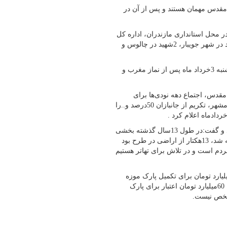
مقدس مهمان هستند و پس از آن در
ظ آثار و نشر ارزش‌های دفاع مقدس بیان کرد: 3شهید در محل استانداری مازندران، اداره کل
ورزش و جوانان استان و دانشگاه پیام نور،1 شهیددر شهر بابل ، 1شهید در شهر جویبار، 2شهید در چالوس و
ملکی افزود:مراسم تشییع شهدای گمنام در مرکز استان در روز سه شنبه 3خرداد ماه پس از نماز مغرب و
قدس، اجتماع دهه نودی‌ها برای
سرود دهه نودی ها،غبارروبی مزار شهدا ،رونمایی از موسیقی فتح خرمشهر، تکریم از جانبازان 50درصد و..را
وی در ادامه سخنان خود به ساخت پارک موزه دفاع مقدس اشاره کرد و گفت:در طول 13سال گذشته بخشی
از اقدامات ساخت انجام شده است که در حدود 60میلیارد تومان هزینه شد، 13هکتار از اراضی در طرح بود
که در اختیار مردم است و در تلاش برای تهاتر هستیم
ل بنیادحفظ آثار و نشرارزش‌های دفاع مقدس با بیان اینکه 200میلیارد تومان برای تکمیل پارک موزه
دفاع مقدس نیاز داریم، گفت:در سفر رئیس جمهور به استان مازندران 60میلیارد تومان اعتبار برای پارک
شخص نیست.