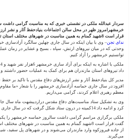
سردار عبدالله ملکی در نشستی خبری که به مناسبت گرامی داشت س
خرمشهرامروز ظهر در محل سالن اجتماعات بنیادحفظ آثار و نشر ار
قرار است 8شهید گمنام به همین مناسبت در شهرهای مختلف استان تشییع شوند.
ندای تجن
– وی با بیان اینکه در سال جاری چهلین سالگرد آزادسازی خ
وحدتی که در میان نیروهای ارتش، سپاه ، بسیج و عشایر در زمان عمل
توانستیم خرمشهر را آزاد کنیم.
داد:نیروهای استان مازندران هم برای کمک به عملیات حضور داشتند و 270نفر شهید شدند.
مدیر کل بنیادحفظ آثار و نشر ارزش‌های دفاع مقدس با تاکید بر حفظ
افزود:در سال جاری حماسه آزادسازی خرمشهر را با شعار «ما مقاوم 
معظم رهبری اعلام کردند، گرامی می‌داریم.
وی به تشکیل ستاد مناسبت‌های دفاع مقدس دراردیبشهت ماه سال جار
کرد و ادامه داد:14کمیته در درون ستاد شکل گرفت که در سال جاری 43عنوان برنامه را طراحی کردیم.
ملکی برگزاری مراسم گرامی داشت سالروز حماسه خرمشهر را یکی از 
گفت:قرار است 8شهید گمنام به همین مناسبت در شهرهای مخت
از جاده فیروزکوه وارد مازندران می‌شوند و در شهرهای پل سفید، شیر
می‌گیرند.