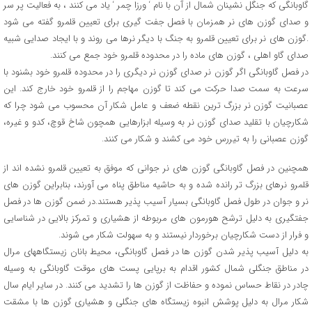
گاوبانگی که جنگل نشینان شمال از آن با نام ‘ ورزا چمر ‘ یاد می کنند ، به فعالیت پر سر
و صدای گوزن های نر همزمان با فصل جفت گیری برای تعیین قلمرو گفته می شود
.گوزن های نر برای تعیین قلمرو به جنگ با دیگر نرها می روند و با ایجاد صدایی شبیه
صدای گاو اهلی ، گوزن های ماده را در محدوده قلمرو خود جمع می کنند.
در فصل گاوبانگی اگر گوزن نر صدای گوزن نر دیگری را در محدوده قلمرو خود بشنود با
سرعت به سمت صدا حرکت می کند تا گوزن مهاجم را از قلمرو خود خارج کند. این
عصبانیت گوزن نر بزرگ ترین نقطه ضعف و عامل شکار آن محسوب می شود چرا که
شکارچیان با تقلید صدای گوزن نر به وسیله ابزارهایی همچون شاخ قوچ، کدو و غیره،
گوزن عصبانی را به تیررس خود می کشند و شکار می کنند.
همچنین در فصل گاوبانگی گوزن های نر جوانی که موفق به تعیین قلمرو نشده اند از
قلمرو نرهای بزرگ تر رانده شده و به حاشیه مناطق پناه می آورند، بنابراین گوزن های
نر و جوان در طول فصل گاوبانگی بسیار آسیب پذیر هستند.در ضمن گوزن ها در فصل
جفتگیری به دلیل ترشح هورمون های مربوطه از هشیاری و تمرکز بالایی در شناسایی
و فرار از دست شکارچیان برخوردار نیستند و به سهولت شکار می شوند.
به دلیل آسیب پذیر شدن گوزن ها در فصل گاوبانگی، محیط بانان زیستگاههای مرال
در مناطق جنگلی شمال کشور اقدام به برپایی پست های موقت گاوبانگی به وسیله
چادر در نقاط حساس نموده و حفاظت از گوزن ها را تشدید می کنند. در سایر ایام سال
شکار مرال به دلیل پوشش انبوه زیستگاه های جنگلی و هشیاری گوزن ها با مشقت