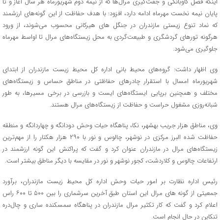
اینکه فصل گاوبانگی و جفت‌گیری مرال‌ها که از نیمه دوم شهریورماه هر سال آغاز و تا
پایان نیمه نخست مهرماه ادامه دارد، افزود: با هدف حفاظت از این گونه‌های ارزشمند
که نماد تنوع زیستی مازندران در جنگل های هیرکانی محسوب می‌شوند، از ورود
هرگونه تورهای گردشگری و طبیعت‌گردی به محل زیستگاه‌های مرال تا اواسط مهرماه
جلوگیری می‌شود.
وی اظهار داشت: گروه‌های محیط بانی اداره کل محیط زیست مازندران از ابتدای
شهریورماه امسال با استقرار چادرهای حفاظتی در مناطق حساس و زیستگاه‌های
مختلف و همچنین برپایی ایستگاه‌های ایست و بازرسی در برخی مسیرها، به طور
شبانه‌روزی مشغول حراست و حفاظت از زیستگاه‌های مرال هستند.
وی، مناطق هزار جریب بهشهر، نکا، پناهگاه حیات وحش دودانگه و چهاردانگه و منطقه
حفاظت شده البرز مرکزی در نوشهر، چالوس و نور با ۲۹۰ هزار هکتار را از مهم‌ترین
زیستگاه‌های مرال در مازندران عنوان کرد و گفت که پراکنش این گونه ارزشمند در
ارتفاعات چالوس و کلاردشت، کجور نوشهر و نور در مقایسه با دیگر مناطق بیشتر است.
رئیس اداره نظارت بر امور حیات وحش اداره کل محیط زیست مازندران، برآورد
جمعیتی از گونه های مرال این استان طبق آخرین سرشماری را بین ۵۰۰ تا ۶۰۰ راس
اعلام کرد و گفت که کار تکثیر مرال مازندران در پناهگاه سمسکنده ساری و چال‌دره
تنکابن در حال انجام است.