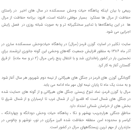
ربیعی با بیان اینکه پناهگاه حیات وحش سمسکنده در سال های اخیر در راستای
حفاظت از مرال ها عملکرد بسیار موفقی داشته است، افزود: برنامه حفاظت از مرال
ها در این پناهگاه‌ها با تدابیر سختگیرانه تر و به صورت شبانه روزی در فصل زایش
اجرایی می شود.
سایت تکثیر در اسارت گوزن قرمز (مرال) در پناهگاه حیات‌وحش سمسکنده ساری در
آذر ماه ۱۳۸۶ به منظور افزایش جمعیت گله‌های وحشی این‌ گونه جانوری ارزشمند برای
نخستین بار در کشور راه‌اندازی شد و با انتقال پنج راس مرال (۲ نر و سه ماده) از قرق
گلستان آغاز به کار کرد.
گاوبانگی گوزن های قرمز در جنگل های هیرکانی از نیمه دوم شهریور هر سال آغاز شود
و به مدت یک ماه تا پایان نیمه اول مهر ماه ادامه می یابد.
مرال یا گوزن قرمز، نماد تنوع زیستی جنگل های هیرکانی و از گونه های حمایت شده
در جنگل های شمال است که قلمرو آن از شمال غرب تا ارسباران و از شمال شرق تا
بخش های از خراسان شمالی امتداد دارد.
مناطق جنگلی هزارجریب بهشهر و نکا ، پناهگاه حیات وحش دودانگه و چهاردانگه ،
کیاسر و محدوده امن منطقه حفاظت شده البرز مرکزی در نور، نوشهر و چالوس در
مازندران از مهم ترین زیستگاههای مرال در کشور است.