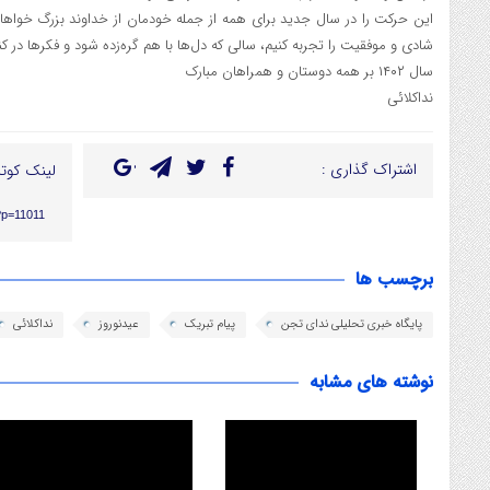
این حرکت را در سال جدید برای همه از جمله خودمان از خداوند بزرگ خواهانی
شادی و موفقیت را تجربه کنیم، سالی که دل‌ها با هم گره‌زده شود و فکرها در کنا
سال ۱۴۰۲ بر همه دوستان و همراهان مبارک
نداکلائی
اشتراک گذاری :
لینک کوتا
/?p=11011
برچسب ها
پایگاه خبری تحلیلی ندای تجن
پیام تبریک
عیدنوروز
نداکلائی
نوشته های مشابه