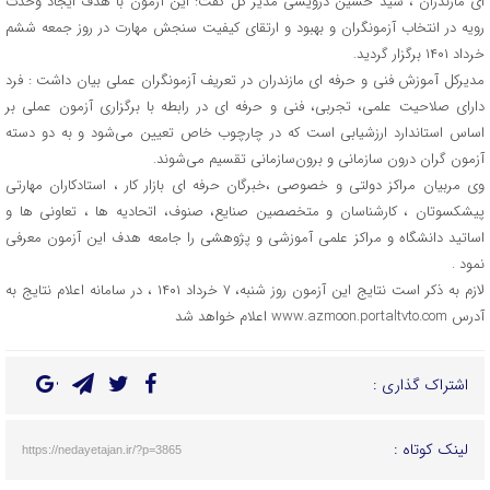
ای مازندران ، سید حسین درویشی مدیر کل گفت: این آزمون با هدف ایجاد وحدت
رویه در انتخاب آزمونگران و بهبود و ارتقای کیفیت سنجش مهارت در روز جمعه ششم
خرداد ۱۴۰۱ برگزار گردید.
مدیرکل آموزش فنی و حرفه ای مازندران در تعریف آزمونگران عملی بیان داشت : فرد
دارای صلاحیت علمی، تجربی، فنی و حرفه ای در رابطه با برگزاری آزمون عملی بر
اساس استاندارد ارزشیابی است که در چارچوب خاص تعیین می‌شود و به دو دسته
آزمون گران درون سازمانی و برون‌سازمانی تقسیم می‌شوند.
وی مربیان مراکز دولتی و خصوصی ،خبرگان حرفه ای بازار کار ، استادکاران مهارتی
پیشکسوتان ، کارشناسان و متخصصین صنایع، صنوف، اتحادیه ها ، تعاونی ها و
اساتید دانشگاه و مراکز علمی آموزشی و پژوهشی را جامعه هدف این آزمون معرفی
نمود .
لازم به ذکر است نتایج این آزمون روز شنبه، ۷ خرداد ۱۴۰۱ ، در سامانه اعلام نتایج به
آدرس www.azmoon.portaltvto.com اعلام خواهد شد
اشتراک گذاری :
لینک کوتاه :
https://nedayetajan.ir/?p=3865