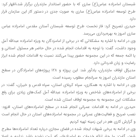
شبستان امامزاده عباس(ع) ساری که با حضور استاندار مازندران برگزار شد،اظهار کرد:
طرح توسعه امامزاده عباس(ع) ساری به صورت جدی در دستور کار این سازمان قرار
دارد.
حیدری تصریح کرد: فاز نخست طرح توسعه شبستان آستان مقدس امامزاده عباس
ساری امروز به بهره‌برداری می‌رسد.
وی در ادامه با اشاره به مشکلاتی که در برخی از امامزدگان به ویژه امامزاده عبدالله آمل
وجود داشت، گفت: با توجه به اقدامات انجام شده در حال حاضر هر مسئول استانی و
یا ائمه جمعه که در این مجموعه حضور پیدا می‌کنند نسبت به اقدامات انجام شده ابراز
رضایت و زبان قدردانی دارد.
مدیرکل اوقاف مازندران، یادآور شد: این پروژه و ۱۲۸ پروژه‌های امامزادگان در سطح
استان مازندران امروز به سرانجام مطلوب رسیده است.
وی در ادامه با اشاره به همکاری، سپاه کربلای استان، سپاه قدس و خیران، گفت: در
برخی از امامزاده‌های شاخص به ویژه امامزاده عبدالله آمل کمک‌های زیادی برای رفع
مشکلات این مجموعه به مجموعه اوقاف استان شده است.
حیدری در ادامه به اقدامات عمرانی انجام شده در سطح امامزاده‌های استان، افزود:
نصب ضریح و فعالیت‌های عمرانی در مجموعه امامزاده‌های استان در حال انجام است
و گزارش کاری هم در این زمینه تهیه کردیم.
وی در ادامه به برخی شبهات ایجاد شده در فضای مجازی درباره تعداد امامزاده‌ها مطرح
شود، گفت: ما حق ارائه خدمات به امامزاده‌ای که ثبت نشده باشد نداریم و اصلا