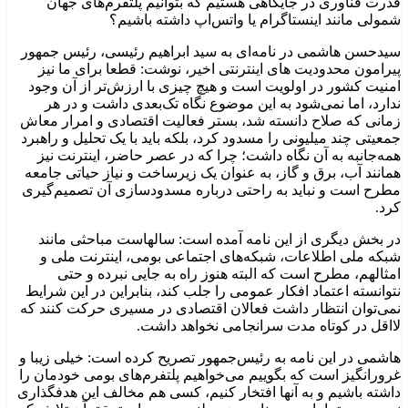
قدرت فناوری در جایگاهی هستیم که بتوانیم پلتفرم‌های جهان
شمولی مانند اینستاگرام یا واتس‌اپ داشته باشیم؟
سیدحسن هاشمی در نامه‌ای به سید ابراهیم رئیسی، رئیس جمهور
پیرامون محدودیت های اینترنتی اخیر، نوشت: قطعا برای ما نیز
امنیت کشور در اولویت است و هیچ چیزی با ارزش‌تر از آن وجود
ندارد، اما نمی‌شود به این موضوع نگاه تک‌بعدی داشت و در هر
زمانی که صلاح دانسته شد، بستر فعالیت اقتصادی و امرار معاش
جمعیتی چند میلیونی را مسدود کرد، بلکه باید با یک تحلیل و راهبرد
همه‌جانبه به آن نگاه داشت؛ چرا که در عصر حاضر، اینترنت نیز
همانند آب، برق و گاز، به عنوان یک زیرساخت و نیاز حیاتی جامعه
مطرح است و نباید به راحتی درباره مسدودسازی آن تصمیم‌گیری
کرد.
در بخش دیگری از این نامه آمده است: سالهاست مباحثی مانند
شبکه ملی اطلاعات، شبکه‌های اجتماعی بومی، اینترنت ملی و
امثالهم، مطرح است که البته هنوز راه به جایی نبرده و حتی
نتوانسته اعتماد افکار عمومی را جلب کند، بنابراین در این شرایط
نمی‌توان انتظار داشت فعالان اقتصادی در مسیری حرکت کنند که
لااقل در کوتاه مدت سرانجامی نخواهد داشت.
هاشمی در این نامه به رئیس‌جمهور تصریح کرده است: خیلی زیبا و
غرورانگیز است که بگوییم می‌خواهیم پلتفرم‌های بومی‌ خودمان را
داشته باشیم و به آنها افتخار کنیم، کسی هم مخالف این هدفگذاری