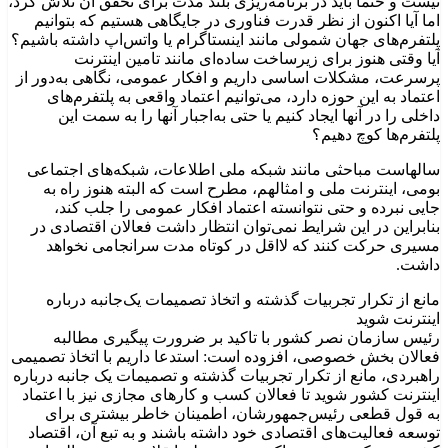
نیست و حتما باید در برنامه‌ریزی بلند مدت برای تحقق آن تلاش کرد،
اما آیا اکنون از نظر قدرت فناوری در جایگاهی هستیم که بتوانیم
پلتفرم‌های جهان شمولی مانند اینستاگرام یا واتس‌اپ داشته باشیم؟
آیا وقتی هنوز برای زیرساخت ساده‌ای مانند تامین اینترنت
پرسرعت، مشکلات اساسی داریم و افکار عمومی، نگاهی به‌دور از
اعتماد به این حوزه دارد، می‌توانیم اعتماد واقعی به پلتفرم‌های
داخلی را در آنها ایجاد کنیم یا حتی به‌اجبار آنها را به سمت این
پلتفرم‌ها کوچ دهیم؟
سالهاست مباحثی مانند شبکه ملی اطلاعات، شبکه‌های اجتماعی
بومی، اینترنت ملی و امثالهم، مطرح است که البته هنوز راه به
جایی نبرده و حتی نتوانسته اعتماد افکار عمومی را جلب کند،
بنابراین در این شرایط نمی‌توان انتظار داشت فعالان اقتصادی در
مسیری حرکت کنند که لااقل در کوتاه مدت سرانجامی نخواهد
داشت.
مانع از تکرار تجربیات گذشته و اتخاذ تصمیمات یک‌جانبه درباره
اینترنت شوید
رئیس سازمان نصر کشور با تاکید بر ضرورت پیگیری مطالبه
فعالان بخش خصوصی، افزوده است: استدعا داریم با اتخاذ تصمیمی
راهبردی، مانع از تکرار تجربیات گذشته و تصمیمات یک جانبه درباره
اینترنت کشور شوید تا فعالان کسب و کارهای مجازی نیز با اعتماد
به قول قطعی رئیس‌جمهورشان، اطمینان خاطر بیشتری برای
توسعه فعالیت‌های اقتصادی خود داشته باشند و به تبع آن، اقتصاد