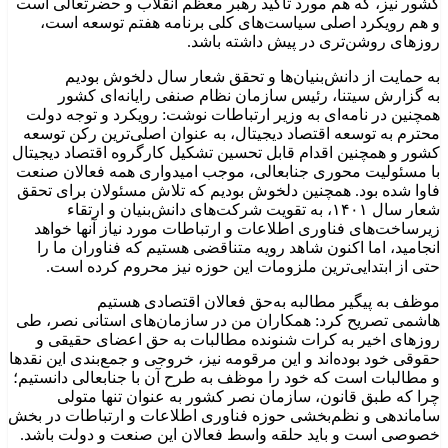
کشور نیز، که هم مورد تاکید رهبر معظم انقلاب و حضرتعالی است
و هم رویکرد اصلی سیاست‌های کلی برنامه هفتم توسعه است،
روزهای روشن‌تری در پیش داشته باشد.
به حمایت از دانش‌بنیان‌ها و تحقق شعار سال دلخوش بودیم
به گزارش سیتنا، رئیس سازمان نظام صنفی رایانه‌ای کشور
همچنین در نامه‌ای به وزیر ارتباطات نوشت: رویکرد و توجه دولت
محترم به توسعه اقتصاد دیجیتال، به عنوان اصلی‌ترین رکن توسعه
کشور و همچنین اقدام قابل تحسین تشکیل کارگروه اقتصاد دیجیتال
با مسئولیت محوری جنابعالی، موجب امیدواری همه فعالان صنعت
فاوا شده بود. همچنین دلخوش بودیم که تلاش مسئولان برای تحقق
شعار سال ۱۴۰۱، به تقویت شرکت‌های دانش‌بنیان و ارتقاء
زیرساخت‌های فناوری اطلاعات و ارتباطات مورد نیاز آنها خواهد
انجامید، اما اکنون شاهد رویه‌ متناقضی هستیم که فناوران ما را
حتی از ابتدایی‌ترین ملزومات این حوزه نیز محروم کرده است.
موظف به پیگیر مطالبه به‌حق فعالان اقتصادی هستیم
هاشمی تصریح کرد: همکاران من در سازمان‌های استانی نصر، طی
روزهای اخیر به کرات شنونده مطالبات به حق اعضای حقیقی و
حقوقی خود بوده‌اند و این مرقومه نیز، خروجی و جمع‌بندی این نقدها
و مطالبات است که خود را موظف به طرح آن با جنابعالی دانستیم؛
چرا که طبق قانون، سازمان نصر کشور به عنوان تنها متولی
ساماندهی و نظم‌بخشی حوزه فناوری اطلاعات و ارتباطات در بخش
خصوصی است و باید حلقه واسط فعالان این صنعت و دولت باشد.