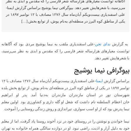
آگاهانه توانست معیارهای هزارساله شعر فارسی را که مقدس و ابدی به نظر
می‌رسید، با شعرهایش تغییر دهد. بیوگرافی نیما یوشیج براساس گزارش ایمنا-
علی اسفندیاری بیست‌ویکم آبان‌ماه سال ۱۲۷۶ مصادف با ۱۲ نوامبر ۱۸۹۷ در
یکی از مناطق کوه البرز در منطقه‌ای به‌نام یوش، از توابع بخش […]
به گزارش
ندای تجن
-علی اسفندیاری ملقب به نیما یوشیج مردی بود که آگاهانه
توانست معیارهای هزارساله شعر فارسی را که مقدس و ابدی به نظر می‌رسید،
با شعرهایش تغییر دهد.
بیوگرافی نیما یوشیج
براساس گزارش
ایمنا
-علی اسفندیاری بیست‌ویکم آبان‌ماه سال ۱۲۷۶ مصادف با ۱۲
نوامبر ۱۸۹۷ در یکی از مناطق کوه البرز در منطقه‌ای به‌نام یوش، از توابع بخش بلده
شهرستان نور در استان مازندران مازندران به‌دنیا آمد. پدر او ابراهیم
خان اعظام السلطنه نام داشت که شغل او گله داری و کشاورزی بود. اولین معلم
نیما پدرش بود که از او اسب سواری، تیراندازی و روش زندگی روستایی را آموخت.
نیما خواندن و نوشتن را در روستای خود در نزد آخوند روستا یاد گرفت، اما از معلم
خود به دلیل آزار و اذیت، راضی نبود. او در دوازده سالگی همراه خانواده به تهران