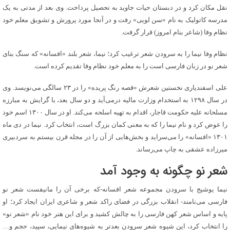
نقل مکان کرد و در دبستان حیات جاوید به تحصیل پرداخت. وی بعد از مدتی به یک
مدرسه کاتولیک به نام «سن لویی» رفت و در آنجا مورد پرورش و تشویق معلم خود
نظام وفا (شاعر بنام امروز) قرار گرفت.
نظام وفا نیما را به سرودن شعر ترغیب کرد؛ نیما، شعر بلند «افسانه» که سنگ بنای
شعر نو در زبان فارسی است را به معلم خود نظام وفا تقدیم کرده است.
علی اسفندیاری نخستین شعرش «قصه رنگ پریده» را در ۲۳ سالگی می‌نویسد. وی
در سال ۱۲۹۸ به استخدام وزارت مالیه درمی‌آید و دو سال بعد، با گرایش به مبارزه
مسلحانه علیه حکومت قاجار، اقدام به تهیه اسلحه می‌کند. او در سال ۱۳۰۰ اسم خود
را عوض کرد و نام نیما را که به معنی کمان بزرگ است، انتخاب کرد. نیما در دی ماه
۱۳۰۱ «افسانه» را می‌سراید و بخش‌هایی از آن را در مجله قرن بیستم به سردبیری
میرزاده عشقی به چاپ می‌رساند.
شعر نو چگونه به وجود آمد
نیما یوشیج با سرودن مجموعه شعر افسانه-که برخی آن را مانیفست شعر نو
فارسی می‌نامند- انقلاب بزرگی در فضای راکد شعر و شاعری ایران ایجاد کرد؛ او
پایه و اساس شعر کهن فارسی را به چالش کشید و برای این هنر خود نام «شعر نو»
را انتخاب کرد، این شیوه شعر سرودن بعدتر به شیوه‌های نیمایی، سپید، حجم و…