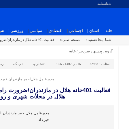
شناسنامه
خانه |
استان |
اجتماعی |
اقتصادی |
سیاسی |
ورزشی |
شهر
شما اینجا هستید »
صفحه اصلی »
فعالیت 401خانه هلال در مازندران/ضرورت راه‌اندازی و توسعه خانه‌های هلال در محلات شهری و روستایی
گروه :
پیشنهاد سردبیر
/
خانه
شناسه :
22938
16 دی 1402 - 19:56
643 بازدید
0
دیدگاه
ارس
مدیرعامل هلال‌احمر مازندران خبردا
فعالیت 401خانه هلال در مازندران/ضرورت 
هلال در محلات شهری و رو
خبر داد