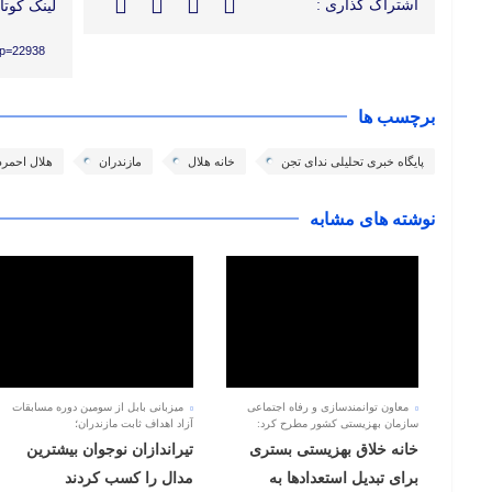
اشتراک گذاری :
لینک کوتاه
/?p=22938
برچسب ها
پایگاه خبری تحلیلی ندای تجن
خانه هلال
مازندران
هلال احمرذ
نوشته های مشابه
معاون توانمندسازی و رفاه اجتماعی
میزبانی بابل از سومین دوره مسابقات
سازمان بهزیستی کشور مطرح کرد:
آزاد اهداف ثابت مازندران؛
خانه خلاق بهزیستی بستری
تیراندازان نوجوان بیشترین
برای تبدیل استعدادها به
مدال را کسب کردند