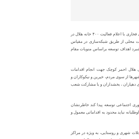
به گزارش ندای تجن به نقل از روابط عمومی هلال‌احمر مازندران؛ غلامعلی فخاری با اعلام فعالیت ۴۰۰ خانه هلال در
کت محلی از طریق شبکه‌سازی در مقیاس
برد اهداف توسعه براساس منویات مقام
عی هلال احمر کوچک جهت انجام اقدامات
هرها از سوی مردم، خیرین و نیکوکاران و
وی دهیاران ، بخشداران و با مشارکت شعب
 آوری اجتماعی توسعه پیدا کند خاطرنشان
طلبانه نباید محدود به اقداماتی معمول و
حلات شهری و روستایی، به ویژه در مراکز