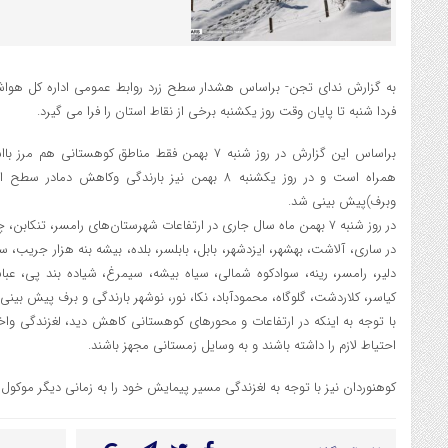
به گزارش ندای تجن- براساس هشدار سطح زرد روابط عمومی اداره کل هواشن
فردا شنبه تا پایان وقت روز یکشنبه برخی از نقاط استان را فرا می گیرد.
براساس این گزارش در روز شنبه ۷ بهمن فقط مناطق کوهستا
همراه است و در روز یکشنبه ۸ بهمن نیز بارندگی وکاهش 
وبرف)پیش بینی شد.
در روز شنبه ۷ بهمن ماه سال جاری در ارتفاعات شهرستان‌های رامسر، تنکابن، چالوس، آمل، بابل و در روز یکشنبه
در ساري، آلاشت، بهشهر، ايزدشهر، بابل، بابلسر، بلده، بیشه بنه هزار جریب، سو
دلیر، رامسر، رينه، سوادکوه شمالی، سياه بيشه، سیمرغ، شیاده بند پي، عباس 
کیاسر، کلاردشت، گلوگاه، محمودآباد، نکا، نور، نوشهر بارندگی و برف پیش بینی
با توجه به اینکه در ارتفاعات و محورهای کوهستانی کاهش دید، لغزندگی واخ
احتیاط لازم را داشته باشند و به وسایل زمستانی مجهز باشند.
کوهنوردان نیز با توجه به لغزندگی مسیر پیمایش خود را به زمانی دیگر موکول ک