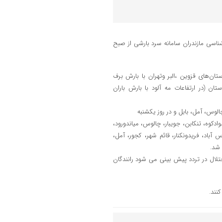
اسی مازندران سامانه سرد بارشی از صبح
نی هم مرز بااستان‌های قزوین ،البر وتهران با بارش برف
دمادر سطح استان (در ارتفاعات مه آلود با بارش باران
ادکوه، تنکابن، جویبار، چالوس، میاندورود،
آباد، فریدونکنار، قائم شهر، كجور، آمل،
 شد.
تلال در تردد پیش بینی می شود رانندگان
نند.