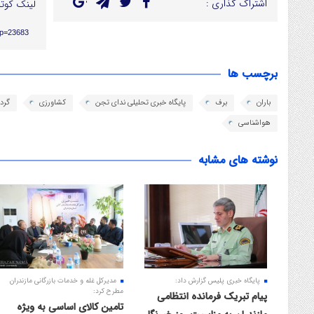
اشتراک گذاری :
لینک کوتا
/?p=23683
برچسب ها
باران
برف
پایگاه خبری تحلیلی ندای تجن
کشاورزی
گرد
هواشناسی
نوشته های مشابه
پایگاه خبری پلیس گزارش داد:
مدیرکل غله و خدمات بازرگانی مازندران
مطرح کرد:
پیام تبریک فرمانده انتظامی
تامین کالای اساسی به ویژه