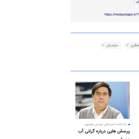
ه :
https://nedayetajan.ir
شگری
مازندران
یادداشت/سیدعلی دوستی موسوی
پرسش هایی درباره گرانی آب