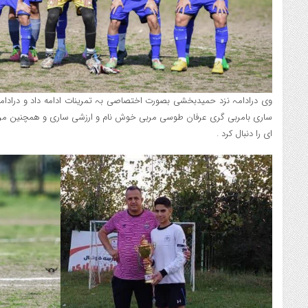
وی درادامہ نزد حمیدبخشی بصورت اختصاصی بہ تمرینات ادامه داد و درادامہ
ساری بامربی گری عرفان طوسی مربی خوش نام و ارزشی ساری و ھمچنین مربی 
ای را دنبال کرد .