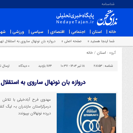
شناسنامه
خانه |
استان |
اجتماعی |
اقتصادی |
سیاسی |
ورزشی |
شهر
شما اینجا هستید »
صفحه اصلی »
دروازه بان نونهال ساروی به استقلال ته
گروه :
استان
/
خانه
شناسه :
۲۸۱۵۳
۱۸ تیر ۱۴۰۳ - ۱۰:۳۷
۱۱۶۴ بازدید
۰
دیدگاه
ارسال 
دروازه بان نونهال ساروی به استقلال
مهدوی فرح آبادخیلی با تلاش م
درمرکزاستان مازندران بہ لیگ کشو
درردہ نونھالان بپیوندد