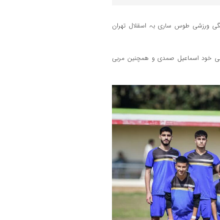
ھنگی ورزشی طوس ساری بہ اسقلال تھران
زدمربی خود اسماعیل صمدی و ھمچنین مربی