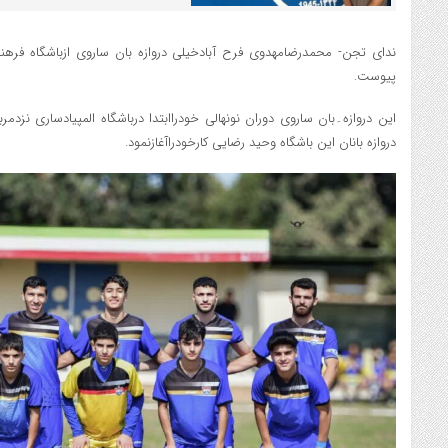
ندای تجن- محمدرضامھدوی فرح آبادخیلی دروازہ بان ساروی ازباشگاہ فر
پیوست.
این دروازہ۔بان ساروی دوران نونھالی خودراابتدا درباشگاہ المپیادساری ن
دروازہ بانان این باشگاہ وحید رضایی کارخودراآغازنمود.