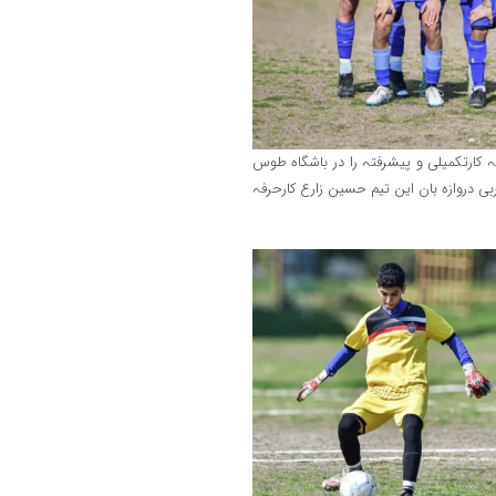
 کارتکمیلی و پیشرفتہ را در باشگاہ طوس
دروازہ بان این تیم حسین زارع کارحرفہ