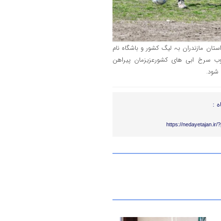
تان مازندران بہ لیگ کشور و باشگاہ نام
حبوب سرخ ابی ھای کشورعزیزمان پیراھن
ه :
https://nedayetajan.ir