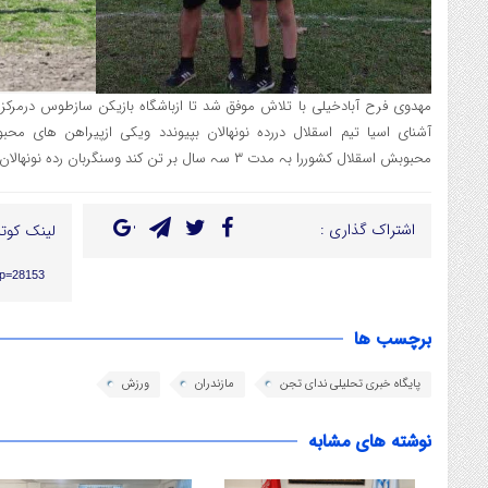
مهدوی فرح آبادخیلی با تلاش موفق شد تا ازباشگاہ بازیکن سازطوس درمرکزاس
آشنای اسیا تیم اسقلال درردہ نونھالان بپیوندد ویکی ازپیراھن ھای م
محبوبش اسقلال کشوررا بہ مدت ۳ سہ سال بر تن کند وسنگربان ردہ نونھالان شود.
اشتراک گذاری :
لینک کوتا
/?p=28153
برچسب ها
پایگاه خبری تحلیلی ندای تجن
مازندران
ورزش
نوشته های مشابه