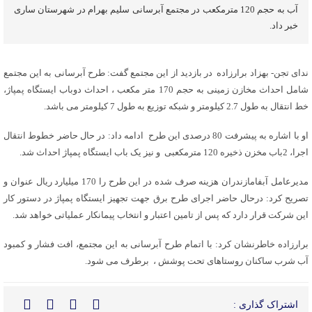
آب به حجم 120 مترمکعب در مجتمع آبرسانی سلیم بهرام در شهرستان ساری
خبر داد.
ندای تجن- بهزاد برارزاده در بازدید از این مجتمع گفت: طرح آبرسانی به این مجتمع
شامل احداث مخازن زمینی به حجم 170 متر مکعب ، احداث دوباب ایستگاه پمپاژ،
خط انتقال به طول 2.7 کیلومتر و شبکه توزیع به طول 7 کیلومتر می باشد.
او با اشاره به پیشرفت 80 درصدی این طرح ادامه داد: در حال حاضر خطوط انتقال
اجرا، 2باب مخزن ذخیره 120 مترمکعبی و نیز یک باب ایستگاه پمپاژ احداث شد.
مدیرعامل آبفامازندران هزینه صرف شده در این طرح را 170 میلیارد ریال عنوان و
تصریح کرد: درحال حاضر اجرای طرح برق جهت تجهیز ایستگاه پمپاژ در دستور کار
این شرکت قرار دارد که پس از تامین اعتبار و انتخاب پیمانکار عملیاتی خواهد شد.
برارزاده خاطرنشان کرد: با اتمام طرح آبرسانی به این مجتمع، افت فشار و کمبود
آب شرب ساکنان روستاهای تحت پوشش ، برطرف می شود.
اشتراک گذاری :