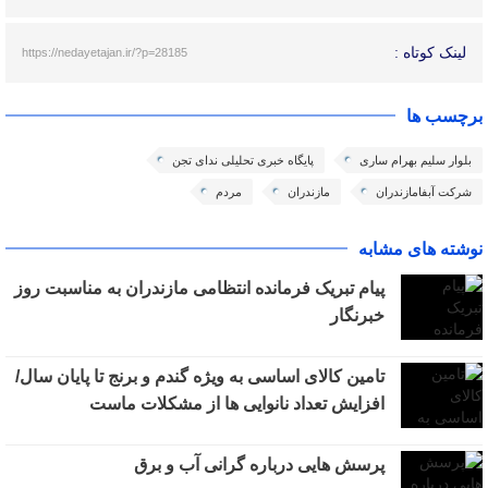
لینک کوتاه :
https://nedayetajan.ir/?p=28185
برچسب ها
بلوار سلیم بهرام ساری
پایگاه خبری تحلیلی ندای تجن
شرکت آبفامازندران
مازندران
مردم
نوشته های مشابه
پیام تبریک فرمانده انتظامی مازندران به مناسبت روز
خبرنگار
تامین کالای اساسی به ویژه گندم و برنج تا پایان سال/
افزایش تعداد نانوایی ها از مشکلات ماست
پرسش هایی درباره گرانی آب و برق