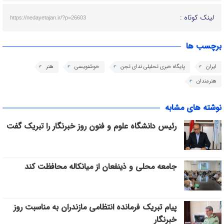
لینک کوتاه :
https://nedayetajan.ir/?p=26603
برچسب ها
ایران
پایگاه خبری تحلیلی ندای تجن
خوشنویسی
هنر
هنرمندان
نوشته های مشابه
رئیس دانشگاه علوم و فنون روز خبرنگار را تبریک گفت
جامعه محلی و ذینفعان از میانکاله محافظت کند
پیام تبریک فرمانده انتظامی مازندران به مناسبت روز
خبرنگار