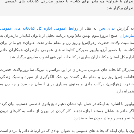
ندران با عنوان« چو مادر برای کتاب» با حضور مدیرکل کتابخانه های عمومی
ندران برگزار شد.
ه گزارش
ندای تجن
به نقل از
روابط عمومی اداره کل کتابخانه های عمومی
مازندران
، صبح امروز(سوم بهمن ماه) ویژه برنامه تجلیل از بانوان کتابدار مازندران به
مناسبت ولادت حضرت زهرا(س) و روز زن و مقام مادر تحت عنوان« چو مادر برای
کتاب» با حضور آرزو ولیپور مدیرکل کتابخانه های عمومی مازندران، همکاران خانم
اداره کل استان و کتابداران ساری در کتابخانه ابن شهراشوب ساروی برگزار شد.
مدیرکل کتابخانه های عمومی مازندران در این مراسم با تبریک سالروز ولادت حضرت
فاطمه (س) روز زن و مقام مادر گفت: بی شک الگوگیری از سیره و سبک زندگی
حضرت زهرا(س)، برکات مادی و معنوی بسیاری برای انسان چه مرد و چه زن به
همراه دارد.
ولیپور با اشاره به اینکه در عمل باید نشان دهیم تابع بانوی فاطمی هستیم، بیان کرد:
اگر خانم ها شاغل هستند اجازه ندهند کار کردن در بیرون از خانه، به کارهای درون
خانه و همسر و مادر بودن سایه بیندازد.
وی با بیان اینکه کتابخانه های عمومی به عنوان نهادی که در ارتباط دائم با مردم است