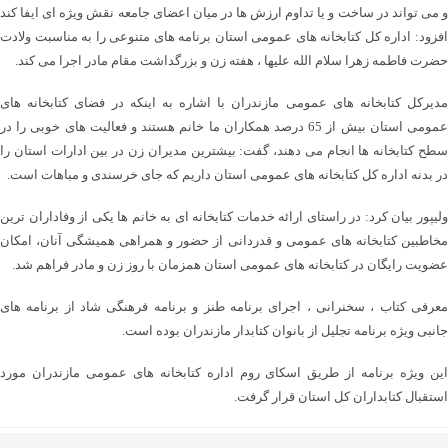
و می تواند در ساخت و یا تداوم ارزش ها در میان اعضای جامعه نقش ویژه ای ایفا کند
افزود: اداره کل کتابخانه های عمومی استان برنامه های متنوعی را به مناسبت ولادت
حضرت فاطمه زهرا سلام الله علیها ، هفته زن و بزرگداشت مقام مادر اجرا می کند.
مدیرکل کتابخانه های عمومی مازندران با اشاره به اینکه در فضای کتابخانه های
عمومی استان بیش از 65 درصد همکاران ما خانم هستند و فعالیت های خوبی را در
سطح کتابخانه ها انجام می دهند، گفت: بیشترین مدیران زن در بین ادارات استان را
در بدنه اداره کل کتابخانه های عمومی استان داریم که جای خرسندی و مباهات است.
ولیپور بیان کرد: در راستای ارائه خدمات کتابخانه ای به خانم ها یکی از وفاداران ترین
مخاطبین کتابخانه های عمومی و قدردانی از حضور و همراهی همیشگی آنان، امکان
عضویت رایگان در کتابخانه های عمومی استان همزمان با روز زن و مادر فراهم شد.
معرفی کتاب ، سخنرانی ، اجرای برنامه طنز و برنامه فرهنگی شاد از برنامه های
جانبی ویژه برنامه تجلیل از بانوان کتابدار مازندران بوده است.
این ویژه برنامه از طریق اسکای روم اداره کتابخانه های عمومی مازندران مورد
استقبال کتابداران کل استان قرار گرفت.