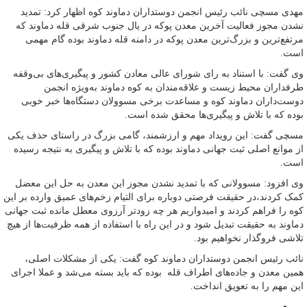
مهدی مسچی نائب رئیس انجمن دوستداران دماوند کوه اظهار کرد: تمدید
نشدن مجوز فعالیت آخرین معدن پوکه در یال جنوب شرقی قله دماوند که
مرتفع‌ترین و بزرگ‌ترین معدن پوکه در دامنه قله دماوند بوده گام مهمی
است.
وی گفت: با استناد به رای شورای عالی معادن کشور و پیگیری‌های بی‌وقفه
طرفداران محیط زیست و علاقه‌مندان به کوه دماوند به‌ویژه انجمن
دوست‌داران دماوند کوه و مساعدت برخی مسوولان دستگاه‌ها خبر خوبی
بوده که با تلاش و پیگیری‌‌‌ها محقق شده است.
مسچی گفت: این رویداد مهم و ارزشمند، گامی بزرگ در راستای حذف یکی
از موانع اصلی ثبت جهانی دماوند بوده که با تلاش و پیگیری به نتیجه رسیده
است.
وی افزود: مسوولانی که با تمدید نشدن مجوز این معدن به حل این معضل
کمک کردند،‌در حقیقت فرصتی دوباره برای التیام زخم‌های عمیق وارده بر این
کوه را فراهم کردند و امیدواریم هر چه زودتر آرزوی معطل مانده ثبت جهانی
دماوند به حقیقت تبدیل شود و در این راه با استفاده از همه ظرفیت‌ها از هیچ
تلاشی فروگذار نخواهیم بود.
نائب رئیس انجمن دوستداران دماوند کوه گفت: یکی از مشکلات اصلی،‌
همین معدن و جاده‌های اطراف قله بوده که باید بسته می‌شد و عملا اجرای
این مهم را به تعویق انداخت.