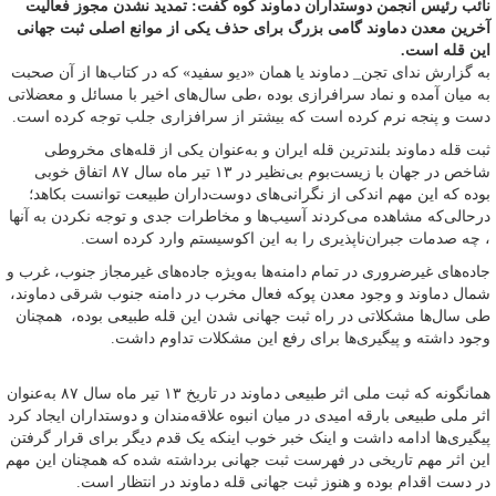
نائب رئیس انجمن دوستداران دماوند کوه گفت: تمدید نشدن مجوز فعالیت
آخرین معدن دماوند گامی بزرگ برای حذف یکی از موانع اصلی ثبت جهانی
این قله است.
به گزارش ندای تجن_ دماوند یا همان «دیو سفید» که در کتاب‌ها از آن صحبت
به میان آمده و نماد سرافرازی بوده ،‌طی سال‌های اخیر با مسائل و معضلاتی
دست و پنجه نرم کرده است که بیشتر از سرافزاری جلب توجه کرده است.
ثبت قله دماوند بلندترین قله ایران و به‌عنوان یکی از قله‌های مخروطی
شاخص در جهان با زیست‌بوم بی‌نظیر در ۱۳ تیر ماه سال ۸۷ اتفاق خوبی
بوده که این مهم اندکی از نگرانی‌های دوست‌داران طبیعت توانست بکاهد؛
درحالی‌که مشاهده می‌کردند آسیب‌ها و مخاطرات جدی و توجه نکردن به آنها
، چه صدمات جبران‌ناپذیری را به این اکوسیستم وارد کرده است.
جاده‌های غیرضروری در تمام دامنه‌ها به‌ویژه جاده‌های غیرمجاز جنوب، غرب و
شمال دماوند و وجود معدن پوکه فعال مخرب در دامنه جنوب شرقی دماوند،
طی سال‌ها مشکلاتی در راه ثبت جهانی شدن این قله طبیعی بوده، همچنان
وجود داشته و پیگیری‌ها برای رفع این مشکلات تداوم داشت.
همانگونه که ثبت ملی اثر طبیعی دماوند در تاریخ ۱۳ تیر ماه سال ۸۷ به‌عنوان
اثر ملی طبیعی بارقه امیدی در میان انبوه علاقه‌مندان و دوستداران ایجاد کرد
پیگیری‌‌ها ادامه داشت و اینک خبر خوب اینکه یک قدم دیگر برای قرار گرفتن
این اثر مهم تاریخی در فهرست ثبت جهانی برداشته شده که همچنان این مهم
در دست اقدام بوده و هنوز ثبت جهانی قله دماوند در انتظار است.