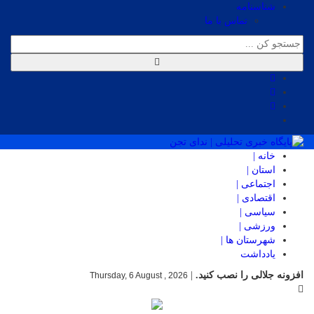
شناسنامه
تماس با ما
خانه |
استان |
اجتماعی |
اقتصادی |
سیاسی |
ورزشی |
شهرستان ها |
یادداشت
افزونه جلالی را نصب کنید.
|
Thursday, 6 August , 2026