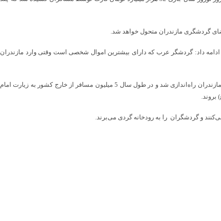
م فضای گردشگری مازندران متحول خواهد شد.
، ادامه داد: گردشگر عرب که دارای بیشترین اموال شخصی است وقتی وارد مازندران
استاندار مازندران با بیان اینکه در نخستین قدم قصد داریم کریدور خراسان رضوی و مازندران را راه‌اندازی کنیم، گفت: نخستین حکومت علویان در همین روستای صالحان مازندران راه‌اندازی شد و در طول سال 5 میلیون مسافر از خارج کشور به زیارت امام
 بروند.
کنند و گردشگران را به رودخانه گردی می‌برند.