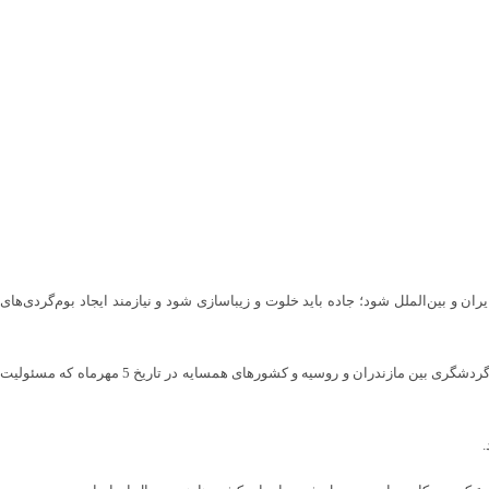
ان و بین‌الملل شود؛ جاده باید خلوت و زیباسازی شود و نیازمند ایجاد بوم‌گردی‌های
وی با اشاره به سفر اخیر که رئیس‌جمهور به آزادراه تهران – شمال آمد گفت که می‌خواهم منطقه جدید گردشگری کنیم و خواستار ارائه طرح شد، افزود:بزرگ‌ترین رویداد گردشگری بین مازندران و روسیه و کشورهای همسایه در تاریخ 5 مهرماه که مسئولیت
.