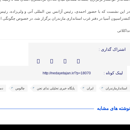
در این نشست که با حضور احمدی، رئیس آژانس بین المللی آتی و ولی‌زاده، رئ
کنفدراسیون آسیا در دفتر غرب استانداری مازندران برگزار شد، در خصوص چگونگی اع
نداکلائی
اشتراک گذاری :
لینک کوتاه :
http://nedayetajan.ir/?p=18070
استاندارمازندران
ایران
پایگاه خبری تحلیلی ندای تجن
چالوس
دما
نوشته های مشابه