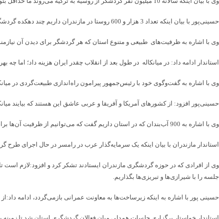
وی با بیان اینکه سالانه 10 میلیون نفر گردشگر از روسیه به ترکیه می‌روند ما حداقل بتوانیم در برنامه‌ریزی 3 الی 4ساله 2 میلیون نفر را به مازندران هدایت کنیم، گفت: موضوع کردیت کارت با روسیه حل شد و با سایر کشورها هم در حال انجام است.
حسینی‌پور با بیان اینکه تعداد 3 هزار و 600 روستا در مازندران داریم چند دهکده گردشگری ایجاد کردیم؛ مانند کندلوس که گردشگران با تمدن استان آشنا می‌شوند، تأکید کرد: ما در نقاط مختلف استان باید دهکده نمونه گردشگری ایجاد کنیم
وی با اشاره به ظرفیت‌های طبیعی و متنوع استان که هر گردشگر برای دیدن آن نیازمند 
استاندار ادامه داد: در میانکاله در طول بعد از انقلاب چقدر ایران هزینه داد؛ اما چه بهره‌ای از آن ب
وی با اشاره به گفت‌وگوی خود با رئیس‌جمهور پیرامون راه‌اندازی طبیعت‌گردی در میانک
حسینی‌پور افزود: از کشورهای آمریکا و آفریقا و عربی عاشق این هستند که بیایند میانکاله
وی با اشاره به 900 آب‌بندان که در استان داریم گفت که می‌توانیم از ظرفیت آن‌ها برای جذب گردشگر استفاده کنیم.
استاندار مازندران با بیان اینکه یک سرمایه‌گذار عرب در رامسر در حال اجرای طرح گردشگری سلامت است که اعلام کرد پس از
وی از افرادی که در حوزه گردشگری مازندران ایستادند تشکر کرد و افزود:لازم است تا
جلسه را با شیرازی‌ها و تبریزی‌ها بگذاریم.
حسینی پور با اشاره به اینکه زیرساخت‌ها به معاونت عمرانی بازمی‌گردد، ادامه داد:از
استاندار خواستار برگزاری جلسات همدلی میان فعالان گردشگری استان شد تا زمینه پ