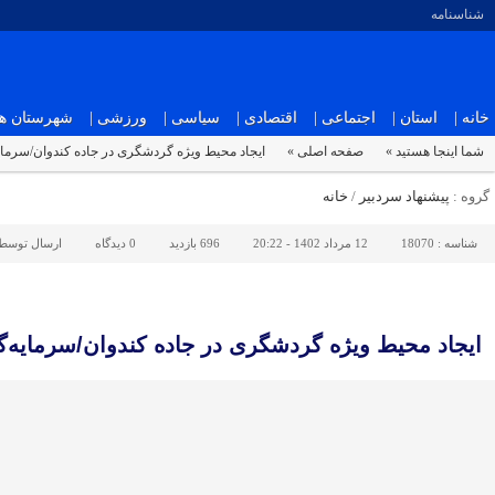
شناسنامه
خانه |
استان |
اجتماعی |
اقتصادی |
سیاسی |
ورزشی |
شهرستان ها 
شما اینجا هستید »
صفحه اصلی »
ایجاد محیط ویژه گردشگری در جاده کندوان/سرم
گروه :
پیشنهاد سردبیر
/
خانه
شناسه :
18070
12 مرداد 1402 - 20:22
696 بازدید
0
دیدگاه
ارسال توسط
ایجاد محیط ویژه گردشگری در جاده کندوان/سرمایه