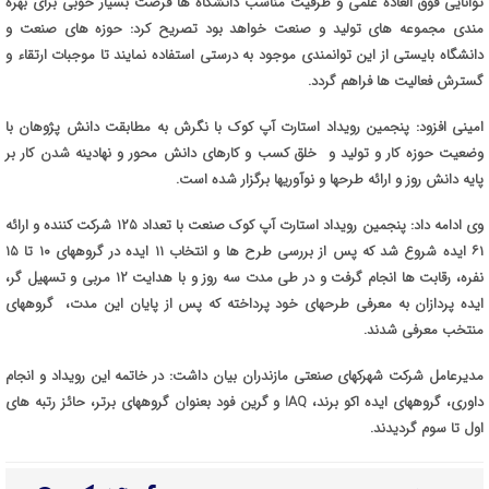
توانایی فوق العاده علمی و ظرفیت مناسب دانشگاه ها فرصت بسیار خوبی برای بهره
مندی مجموعه های تولید و صنعت خواهد بود تصریح کرد: حوزه های صنعت و
دانشگاه بایستی از این توانمندی موجود به درستی استفاده نمایند تا موجبات ارتقاء و
گسترش فعالیت ها فراهم گردد.
امینی افزود: پنجمین رویداد استارت آپ کوک با نگرش به مطابقت دانش پژوهان با
وضعیت حوزه کار و تولید و خلق کسب و کارهای دانش محور و نهادینه شدن کار بر
پایه دانش روز و ارائه طرحها و نوآوریها برگزار شده است.
وی ادامه داد: پنجمین رویداد استارت آپ کوک صنعت با
تعداد ۱۲۵ شرکت کننده و ارائه
۶۱
ایده شروع شد که پس از بررسی طرح ها و انتخاب ۱۱ ایده در گروههای ۱۰ تا ۱۵
نفره، رقابت ها انجام گرفت و در طی مدت سه روز و با هدایت
۱۲
مربی
و تسهیل گر
،
ایده پردازان به معرفی طرحهای خود پرداخته که پس از پایان این مدت، گروههای
منتخب معرفی شدند.
مدیرعامل شرکت شهرکهای صنعتی مازندران بیان داشت: در خاتمه این رویداد و انجام
داوری، گروههای ایده اکو برند،
IAQ
و گرین فود بعنوان گروههای برتر، حائز رتبه های
اول تا سوم گردیدند.