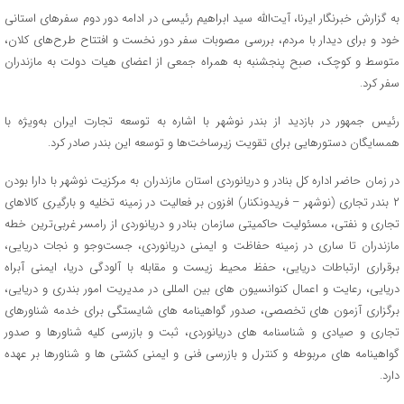
به گزارش خبرنگار ایرنا، آیت‌الله سید ابراهیم رئیسی در ادامه دور دوم سفرهای استانی
خود و برای دیدار با مردم، بررسی مصوبات سفر دور نخست و افتتاح طرح‌های کلان،
متوسط و کوچک، صبح پنجشنبه به همراه جمعی از اعضای هیات دولت به مازندران
سفر کرد.
رئیس جمهور در بازدید از بندر نوشهر با اشاره به توسعه تجارت ایران به‌ویژه با
همسایگان دستورهایی برای تقویت زیرساخت‌ها و توسعه این بندر صادر کرد.
در زمان حاضر اداره کل بنادر و دریانوردی استان مازندران به مرکزیت نوشهر با دارا بودن
۲ بندر تجاری (نوشهر – فریدونکنار) افزون بر فعالیت در زمینه تخلیه و بارگیری کالاهای
تجاری و نفتی، مسئولیت حاکمیتی سازمان بنادر و دریانوردی از رامسر غربی‌ترین خطه
مازندران تا ساری در زمینه حفاظت و ایمنی دریانوردی، جست‌وجو و نجات دریایی،
برقراری ارتباطات دریایی، حفظ محیط زیست و مقابله با آلودگی دریا، ایمنی آبراه
دریایی، رعایت و اعمال کنوانسیون های بین المللی در مدیریت امور بندری و دریایی،
برگزاری آزمون های تخصصی، صدور گواهینامه های شایستگی برای خدمه شناورهای
تجاری و صیادی و شناسنامه های دریانوردی، ثبت و بازرسی کلیه شناورها و صدور
گواهینامه های مربوطه و کنترل و بازرسی فنی و ایمنی کشتی ها و شناورها بر عهده
دارد.