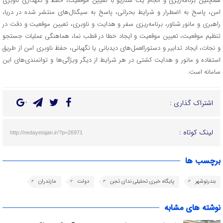
همچنین برنامه‌ریزی و انجام یک سناریو با تعیین موقعیت، حفظ و نگهداری ناوبری
امن، پاسخ به اضطرار و شرایط بحرانی، پاسخ به سیگنال‌های منتشر شده در دریا،
راهبری و مانور شناور، برنامه‌ریزی سفر و هدایت و ناوبری، تعیین موقعیت و دقت در
تنظیم موقعیت، تعیین موقعیت و ایجاد خطا در قطب نما، هماهنگی عملیات جستجو
و نجات، ایجاد تدابیر و دستورالعمل‌های دیدبانی یا نگهبانی، حفظ ناوبری امن از طریق
استفاده و مانور و هدایت کشتی در هر شرایط از دیگر ویژگی‌ها و توانمندی‌های این
سامانه است.
اشتراک گذاری :
لینک کوتاه :
http://nedayetajan.ir/?p=26971
برچسب ها
بندرنوشهر
پایگاه خبری تحلیلی ندای تجن
دولت
مازندران
نوشته های مشابه