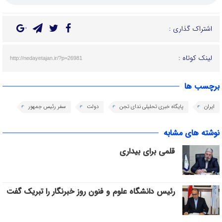
اشتراک گذاری :
لینک کوتاه :
http://nedayetajan.ir/?p=26981
برچسب ها
ایران
پایگاه خبری تحلیلی ندای تجن
دولت
سفر رئیس جمهور
نوشته های مشابه
قلمی برای بیداری
رئیس دانشگاه علوم و فنون روز خبرنگار را تبریک گفت